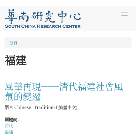
移
Toggl
至
navig
主
內
容
您
首頁
在
福建
這
裡
風華再現──清代福建社會風
氣的變遷
語言
Chinese, Traditional(繁體中文)
關鍵詞:
清代
福建