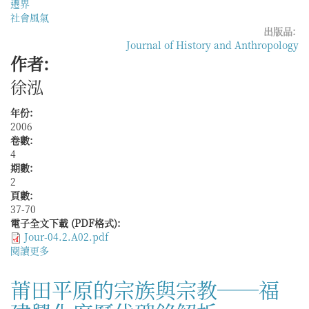
遷界
社會風氣
出版品:
Journal of History and Anthropology
作者:
徐泓
年份:
2006
卷數:
4
期數:
2
頁數:
37-70
電子全文下載 (PDF格式):
Jour-04.2.A02.pdf
閱讀更多
關
於
風
莆田平原的宗族與宗教──福
華
再