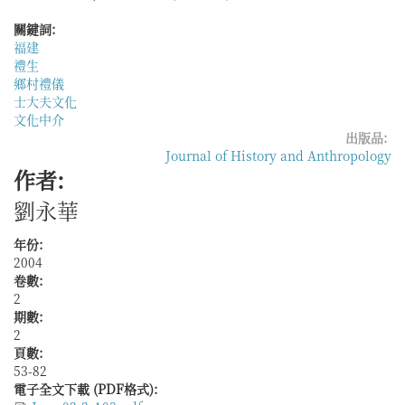
的
族
關鍵詞:
群
福建
話
禮生
語
鄉村禮儀
與
士大夫文化
儀
文化中介
式
出版品:
傳
Journal of History and Anthropology
統
作者:
──
劉永華
以
閩
江
年份:
下
2004
游
卷數:
地
2
區
期數:
的
2
「水
頁數:
部
53-82
尚
電子全文下載 (PDF格式):
書」