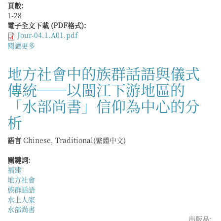
頁數:
1-28
電子全文下載 (PDF格式):
Jour-04.1.A01.pdf
閱讀更多
關
於
莆
地方社會中的族群話語與儀式
田
傳統──以閩江下游地區的
平
原
「水部尚書」信仰為中心的分
的
宗
析
族
與
語言
Chinese, Traditional(繁體中文)
宗
教
關鍵詞:
──
福建
福
地方社會
建
族群話語
興
水上人家
化
水部尚書
府
出版品: