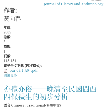
歷
Journal of History and Anthropology
代
作者:
碑
銘
黃向春
解
析
年份:
2005
卷數:
3
期數:
1
頁數:
115-154
電子全文下載 (PDF格式):
Jour-03.1.A04.pdf
閱讀更多
關
於
地
亦禮亦俗──晚清至民國閩西
方
四保禮生的初步分析
社
會
中
語言
Chinese, Traditional(繁體中文)