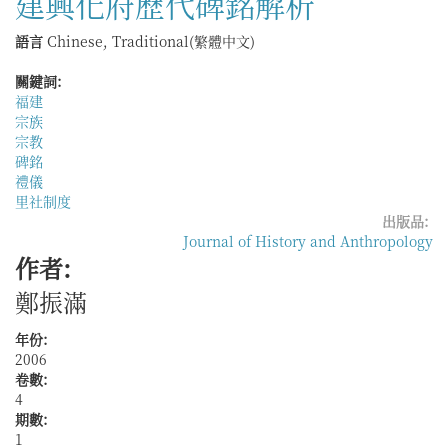
建興化府歷代碑銘解析
現
──
語言
Chinese, Traditional(繁體中文)
清
代
關鍵詞:
福
福建
建
宗族
社
宗教
會
碑銘
風
禮儀
氣
里社制度
的
出版品:
變
Journal of History and Anthropology
遷
作者:
鄭振滿
年份:
2006
卷數:
4
期數:
1