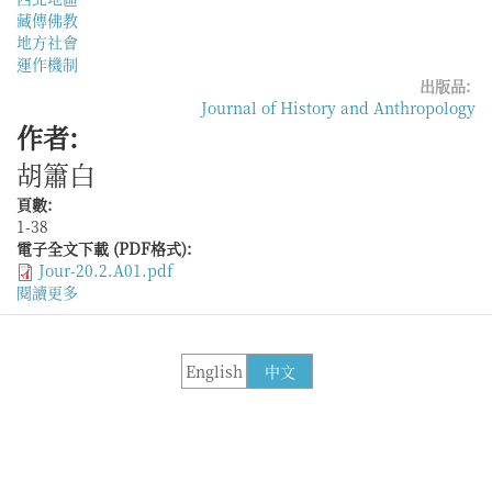
藏傳佛教
地方社會
運作機制
出版品:
Journal of History and Anthropology
作者:
胡簫白
頁數:
1-38
電子全文下載 (PDF格式):
Jour-20.2.A01.pdf
閱讀更多
關
於
「成
此
English
中文
寶
方，
壯
觀
西
土」