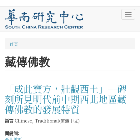
移
Toggl
至
navig
主
內
容
您
首頁
在
藏傳佛教
這
裡
「成此寶方，壯觀西土」—碑
刻所見明代前中期西北地區藏
傳佛教的發展特質
語言
Chinese, Traditional(繁體中文)
關鍵詞:
西北地區