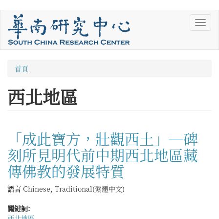
移
Toggl
至
navig
主
內
容
您
首頁
在
西北地區
這
裡
「成此寶方，壯觀西土」—碑
刻所見明代前中期西北地區藏
傳佛教的發展特質
語言
Chinese, Traditional(繁體中文)
關鍵詞:
西北地區