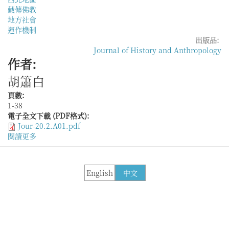
藏傳佛教
地方社會
運作機制
出版品:
Journal of History and Anthropology
作者:
胡簫白
頁數:
1-38
電子全文下載 (PDF格式):
Jour-20.2.A01.pdf
閱讀更多
關
於
「成
此
English
中文
寶
方，
壯
觀
西
土」