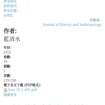
客家移民
個
族群認同
苗
歷史記憶
疆
在地化
邊
出版品:
緣
Journal of History and Anthropology
族
作者:
群
的
藍清水
歷
史、
年份:
神
2012
話
卷數:
與
10
現
期數:
實
2
頁數:
129-158
電子全文下載 (PDF格式):
Jour-10.2.A05.pdf
閱讀更多
關
於
生