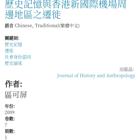
歷史記憶與香港新國際機場周
活
邊地區之遷徙
情
境、
歷
語言
Chinese, Traditional(繁體中文)
史
記
關鍵詞:
憶
歷史記憶
與
遷徙
族
社會身份認同
群
歷史論述
認
出版品:
同
Journal of History and Anthropology
－
作者:
臺
區可屏
灣
河
婆
年份:
客
2009
家
卷數:
移
7
民
期數:
的
1