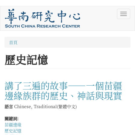
移
Toggl
至
navig
主
內
容
您
首頁
在
歷史記憶
這
裡
講了三遍的故事——一個苗疆
邊緣族群的歷史、神話與現實
語言
Chinese, Traditional(繁體中文)
關鍵詞:
苗疆邊緣
歷史記憶