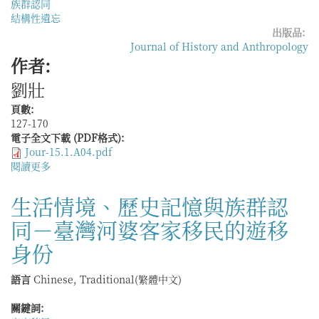
族群認同
結構性遺忘
出版品:
Journal of History and Anthropology
作者:
劉壯
頁數:
127-170
電子全文下載 (PDF格式):
Jour-15.1.A04.pdf
閱讀更多
關
於
講
生活情境、歷史記憶與族群認
了
同－臺灣河婆客家移民的遊移
三
遍
身份
的
故
語言
Chinese, Traditional(繁體中文)
事
——
關鍵詞:
一