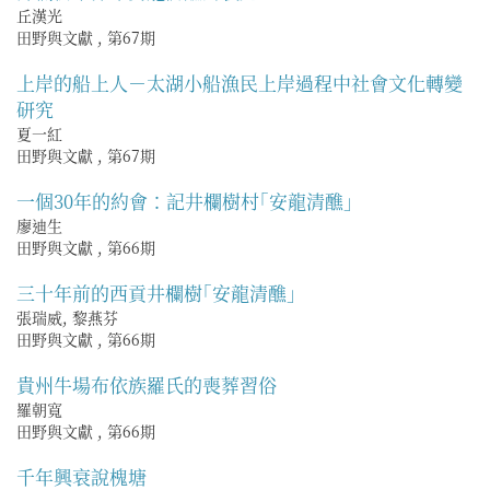
丘漢光
田野與文獻
,
第67期
上岸的船上人－太湖小船漁民上岸過程中社會文化轉變
研究
夏一紅
田野與文獻
,
第67期
一個30年的約會：記井欄樹村｢安龍清醮｣
廖迪生
田野與文獻
,
第66期
三十年前的西貢井欄樹｢安龍清醮｣
張瑞威, 黎燕芬
田野與文獻
,
第66期
貴州牛場布依族羅氏的喪葬習俗
羅朝寬
田野與文獻
,
第66期
千年興衰說槐塘