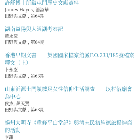
許舒博士所藏屯門歷史文獻資料
James Hayes, 潘淑華
田野與文獻
,
第64期
湖南益陽與大通湖考察記
黃永豪
田野與文獻
,
第64期
香港早期文書──英國國家檔案館藏F.O.233/185號檔案
釋文（上）
卜永堅
田野與文獻
,
第63期
山東沂源土門鎮纏足女性信仰生活調查──以村落廟會
為中心
侯杰, 趙天鷺
田野與文獻
,
第63期
揚州大明寺《重修平山堂記》與清末民初旌德旅揚紳商
的活動
李甜