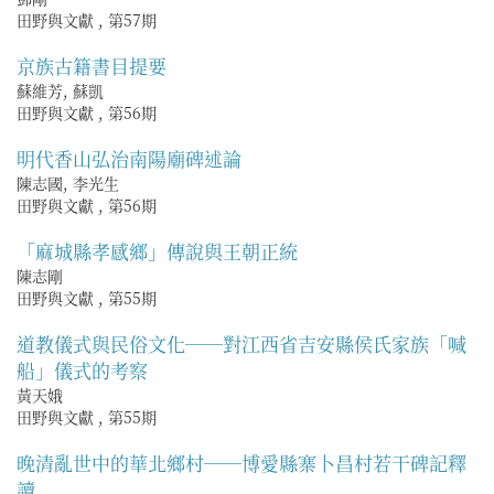
田野與文獻
,
第57期
京族古籍書目提要
蘇維芳, 蘇凱
田野與文獻
,
第56期
明代香山弘治南陽廟碑述論
陳志國, 李光生
田野與文獻
,
第56期
「麻城縣孝感鄉」傳說與王朝正統
陳志剛
田野與文獻
,
第55期
道教儀式與民俗文化──對江西省吉安縣侯氏家族「喊
船」儀式的考察
黃天娥
田野與文獻
,
第55期
晚清亂世中的華北鄉村──博愛縣寨卜昌村若干碑記釋
讀