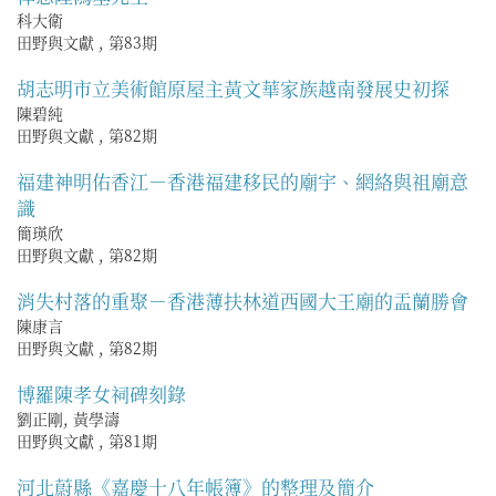
科大衛
田野與文獻
,
第83期
胡志明市立美術館原屋主黃文華家族越南發展史初探
陳碧純
田野與文獻
,
第82期
福建神明佑香江－香港福建移民的廟宇、網絡與祖廟意
識
簡瑛欣
田野與文獻
,
第82期
消失村落的重聚－香港薄扶林道西國大王廟的盂蘭勝會
陳康言
田野與文獻
,
第82期
博羅陳孝女祠碑刻錄
劉正剛, 黃學濤
田野與文獻
,
第81期
河北蔚縣《嘉慶十八年帳簿》的整理及簡介