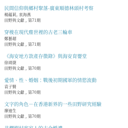
民間信仰與鄉村聚落-廣東順德林頭村考察
楊蘊莉, 衷海燕
田野與文獻
,
第71期
穿梭在現代塵世裡的古老三輪車
鄭藝超
田野與文獻
,
第71期
《海安地方款產存徵錄》與海安育嬰堂
徐靖捷
田野與文獻
,
第70期
愛情、性、婚姻：戰後初期國軍的情慾流動
袁子賢
田野與文獻
,
第70期
文字的角色－在香港新界的一些田野研究經驗
廖迪生
田野與文獻
,
第70期
井欄樹村客家人的古今婚禮