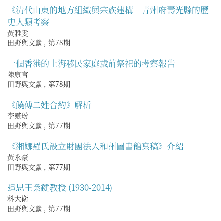
《清代山東的地方組織與宗族建構－青州府壽光縣的歷
史人類考察
黃雅雯
田野與文獻
,
第78期
一個香港的上海移民家庭歲前祭祀的考察報告
陳康言
田野與文獻
,
第78期
《饒傅二姓合約》解析
李靈玢
田野與文獻
,
第77期
《湘娜羅氏設立財團法人和州圖書館稟稿》介紹
黃永豪
田野與文獻
,
第77期
追思王業鍵教授 (1930-2014)
科大衛
田野與文獻
,
第77期