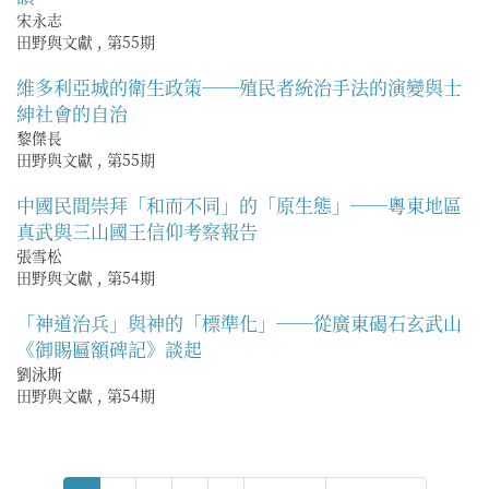
宋永志
田野與文獻
,
第55期
維多利亞城的衛生政策──殖民者統治手法的演變與士
紳社會的自治
黎傑長
田野與文獻
,
第55期
中國民間崇拜「和而不同」的「原生態」──粵東地區
真武與三山國王信仰考察報告
張雪松
田野與文獻
,
第54期
「神道治兵」與神的「標準化」──從廣東碣石玄武山
《御賜匾額碑記》談起
劉泳斯
田野與文獻
,
第54期