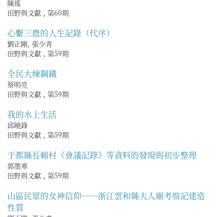
陳瑤
田野與文獻
,
第60期
心繫三農的人生記錄（代序）
劉正剛, 張少青
田野與文獻
,
第59期
全民大煉鋼鐵
蔡明亮
田野與文獻
,
第59期
我的水上生活
邱曉鋒
田野與文獻
,
第59期
于都縣長賴村《會議記錄》等資料的發現與初步整理
郭墨寒
田野與文獻
,
第59期
山區民眾的女神信仰──浙江雲和縣夫人廟考察記建造
性質