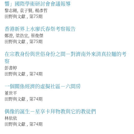
響」國際學術研討會會議報導
黎志剛, 袁子賢, 楊彥哲
田野與文獻
,
第75期
香港新界上水廖氏春祭考察報告
鄭澄, 梁浩宜, 蔡俊傑
田野與文獻
,
第75期
在宗教身份與世俗身份之間－對濟南外來清真拉麵的考
察
彭書婷
田野與文獻
,
第74期
一個關係經濟的虛擬社區－六間房
董世平
田野與文獻
,
第74期
偶像的誕生－星享卡拜物教與它的教徒們
林依依
田野與文獻
,
第74期