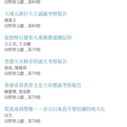
田野與文獻
,
第80期
大埔元洲仔大王爺誕考察報告
趙惠文
田野與文獻
,
第80期
從敦煌石窟看大乘佛教建國信仰
古正美, 王永曦
田野與文獻
,
第79期
香港天台精舍供諸天考察報告
孫萌, 陳佩琪
田野與文獻
,
第79期
香港省善真堂玉皇大帝寶誕考察報告
陳靈騫, 張景猷
田野與文獻
,
第79期
從真身到塑像－－金元以來高平聖姑廟的地方化
田芳
田野與文獻
,
第78期