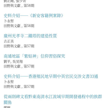
劉正剛, 張少青
田野與文獻
,
第58期
史料介紹──《新安客籍例案錄》
卜永堅
田野與文獻
,
第58期
廣州光孝寺二鐵塔的建造性質
古正美
田野與文獻
,
第57期
南通地區「紫姑神」信仰習俗探究
劉平, 吳昊翔
田野與文獻
,
第57期
史料介紹──香港殖民地早期中英官民交涉文書33通
卜永堅
田野與文獻
,
第57期
從兩則碑文看黔東南清水江流域早期開發過程中的族群
關係
鄧剛