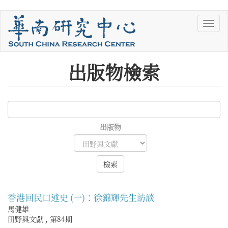
移
Toggl
至
navig
主
內
容
出版物檢索
出版物
檢索
香港回民口述史 (一)：徐錦輝先生訪談
馬健雄
田野與文獻
,
第84期