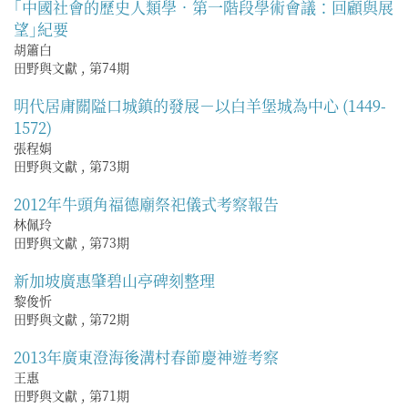
｢中國社會的歷史人類學．第一階段學術會議：回顧與展
望｣紀要
胡簫白
田野與文獻
,
第74期
明代居庸關隘口城鎮的發展－以白羊堡城為中心 (1449-
1572)
張程娟
田野與文獻
,
第73期
2012年牛頭角福德廟祭祀儀式考察報告
林佩玲
田野與文獻
,
第73期
新加坡廣惠肇碧山亭碑刻整理
黎俊忻
田野與文獻
,
第72期
2013年廣東澄海後溝村春節慶神遊考察
王惠
田野與文獻
,
第71期