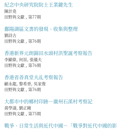
紀念中央研究院院士王業鍵先生
陳計堯
田野與文獻
,
第77期
鄱陽湖區文書的發現、收集與整理
劉詩古
田野與文獻
,
第76期
香港新界元朗錦田水頭村洪聖誕考察報告
李顯偉, 何苗, 張儀夫
田野與文獻
,
第76期
香港省善真堂夫乩考察報告
顧永龍, 黎希晉, 吳家俊
田野與文獻
,
第76期
大都市中的鄉村印跡－廣州石溪村考察記
黃學濤, 劉正剛
田野與文獻
,
第75期
戰爭、日常生活與近代中國－「戰爭對近代中國的影