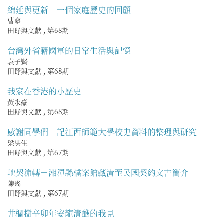
綿延與更新－一個家庭歷史的回顧
曹寧
田野與文獻
,
第68期
台灣外省籍國軍的日常生活與記憶
袁子賢
田野與文獻
,
第68期
我家在香港的小歷史
黃永豪
田野與文獻
,
第68期
感謝同學們－記江西師範大學校史資料的整理與研究
梁洪生
田野與文獻
,
第67期
地契流轉－湘潭縣檔案館藏清至民國契約文書簡介
陳瑤
田野與文獻
,
第67期
井欄樹辛卯年安龍清醮的我見