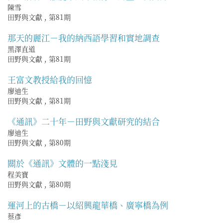
陳雪
田野與文獻
,
第81期
那天的麗江－我的納西語學習和實地調查
黑澤直道
田野與文獻
,
第81期
王富文教授給我的回憶
廖迪生
田野與文獻
,
第81期
《通訊》二十年－田野與文獻研究的結合
廖迪生
田野與文獻
,
第80期
關於《通訊》文體的一點淺見
程美寶
田野與文獻
,
第80期
運河上的古橋－以紹興龍華橋、廣寧橋為例
蔡彥