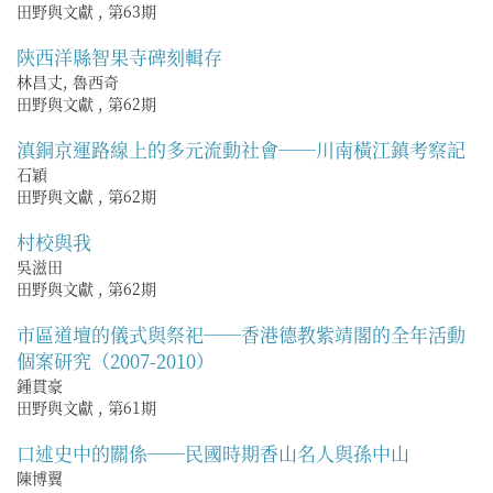
田野與文獻
,
第63期
陝西洋縣智果寺碑刻輯存
林昌丈, 魯西奇
田野與文獻
,
第62期
滇銅京運路線上的多元流動社會──川南橫江鎮考察記
石穎
田野與文獻
,
第62期
村校與我
吳滋田
田野與文獻
,
第62期
市區道壇的儀式與祭祀──香港德教紫靖閣的全年活動
個案研究（2007-2010）
鍾貫豪
田野與文獻
,
第61期
口述史中的關係──民國時期香山名人與孫中山
陳博翼