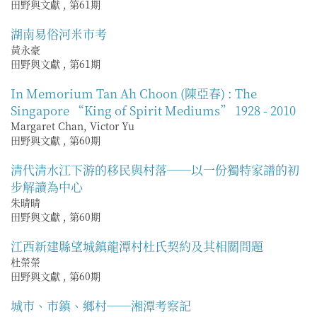
田野與文獻
,
第61期
湖南易俗河米市考
黃永豪
田野與文獻
,
第61期
In Memorium Tan Ah Choon (陳亞春) : The
Singapore “King of Spirit Mediums” 1928 - 2010
Margaret Chan, Victor Yu
田野與文獻
,
第60期
清代清水江下游的移民與村落──以一份獨特家譜的初
步解讀為中心
朱晴晴
田野與文獻
,
第60期
江西新建縣望城鎮龍潭村杜氏契約及其相關問題
杜榮榮
田野與文獻
,
第60期
城市、市鎮、鄉村──湘潭考察記