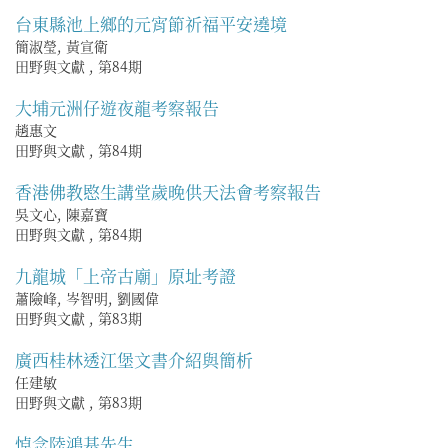
台東縣池上鄉的元宵節祈福平安遶境
簡淑瑩, 黃宣衛
田野與文獻
,
第84期
大埔元洲仔遊夜龍考察報告
趙惠文
田野與文獻
,
第84期
香港佛教愍生講堂歲晚供天法會考察報告
吳文心, 陳嘉寶
田野與文獻
,
第84期
九龍城「上帝古廟」原址考證
蕭險峰, 岑智明, 劉國偉
田野與文獻
,
第83期
廣西桂林透江堡文書介紹與簡析
任建敏
田野與文獻
,
第83期
悼念陸鴻基先生