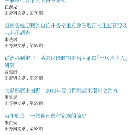
丘漢光
田野與文獻
,
第70期
雲南省迪慶藏族自治州香格里拉縣茨遲頂村生態資源及
其利用調查
朱映居
田野與文獻
,
第69期
從漂移到定居－清末民國時期番禺大涌口｢寮居水上人｣
研究
曾惠娟
田野與文獻
,
第69期
文獻與歷史田野：2012年夏金門與廣東潮州之踏查
洪維晟
田野與文獻
,
第69期
百年興衰－一個豫南農村家族的簡史
朱仁天
田野與文獻
,
第68期